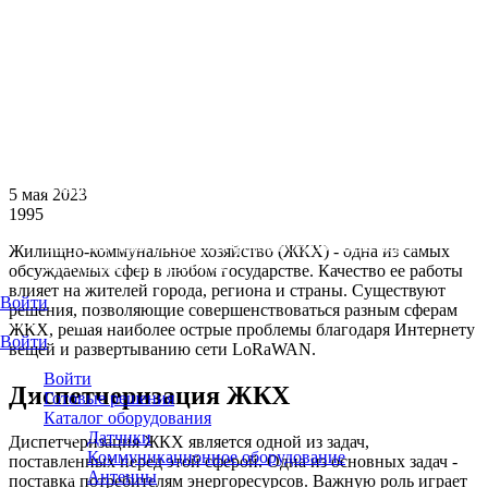
Оборудование и сервисы предоставляются для
тестирования системы бесплатно
Для производителей оборудования
Программа интеграции различных устройств,
брендирование сервисов
Для интеграторов
Партнёрская программа - развитие и рост бизнеса с IT-
Платформой КОМЕТА
5 мая 2023
1995
Для фрилансеров
Бонусная программа для фрилансеров, инженеров,
Жилищно-коммунальное хозяйство (ЖКХ) - одна из самых
электриков, сантехников
обсуждаемых сфер в любом государстве. Качество ее работы
влияет на жителей города, региона и страны. Существуют
Войти
решения, позволяющие совершенствоваться разным сферам
8 800 707-25-99
ЖКХ, решая наиболее острые проблемы благодаря Интернету
Войти
вещей и развертыванию сети LoRaWAN.
Войти
Диспетчеризация ЖКХ
Готовые решения
Каталог оборудования
Датчики
Диспетчеризация ЖКХ является одной из задач,
Коммуникационное оборудование
поставленных перед этой сферой. Одна из основных задач -
Антенны
поставка потребителям энергоресурсов. Важную роль играет